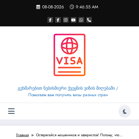
Перейти
08-08-2026
9:46:55 AM
к
содержимому
გეხმარებით ნებისმიერი ქვეყნის ვიზის მიღებაში /
Помогаем вам получить визы разных стран
Главная
Остерегайся мошеников и аферистов! Потому, что…