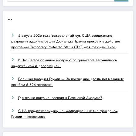
...
5 августа 2026 года федеральный суд США официально
разрешил администрации Дональда Трампа прекратить действие
программы Temporary Protected Status (TPS) для граждан Гаити.
В Лас-Вегасе обычное интервью по грин-карте закончилось
задержанием и депортацией.
Большая трагедия Грузии — За последние десять лет в авариях
погибли 5 324 человека.
Где лучше получить паспорт в Латинской Америке?
США продолжат выдачу неиммиграционных виз гражданам
Грузии – посольство