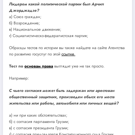
Лидером какой политической партии был Арчил
Джорджадзе?
а) Союз граждан;
б) Возрождение;
в) Национальное движение;
г) Социалистическо-федералистская партия;
Образцы тестов по истории вы также найдете на сайте Агентства
по развитию госуслуг по этой
ссылке.
Тест по
основам права
выглядит уже не так просто.
Например:
С чьего согласия может быть задержан или арестован
общественный защитник, произведен обыск его места
жительства или работы, автомобиля или личных вещей?
а) ни при каких обстоятельствах;
б) с согласия парламента Грузии;
в) с согласия президента Грузии;
г) с согласия председателя Конституционного суда Грузии.