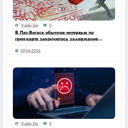
Vizebi.ge
0
В Лас-Вегасе обычное интервью по
грин-карте закончилось задержанием
и депортацией.
09-04-2026
Vizebi.ge
0