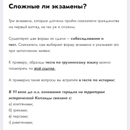
Сложные ли экзамены?
Три экзамена, которые должны пройти соискатели гражданства
на первый взгляд не так уж и сложны.
Существуют две формы их сдачи –
собеседование и
тест.
Соискатель сам выбирает форму экзамена и указывает это
при заполнении заявки.
К примеру, образцы
теста по грузинскому языку
можно
посмотреть по
этой ссылке.
А примерно такие вопросы вы встретите
в тесте по истории:
В VI веке до н.э. основание городов на территории
исторической Колхиды связано с:
а) египтянами;
б) греками;
в) персами;
г) римлянами;