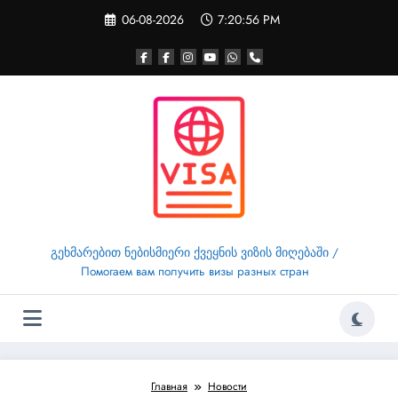
Перейти
06-08-2026
7:20:57 PM
к
содержимому
გეხმარებით ნებისმიერი ქვეყნის ვიზის მიღებაში /
Помогаем вам получить визы разных стран
Главная
Новости