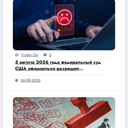
Vizebi.ge
0
5 августа 2026 года федеральный суд
США официально разрешил
администрации Дональда Трампа
06-08-2026
прекратить действие программы
Temporary Protected Status (TPS) для
граждан Гаити.