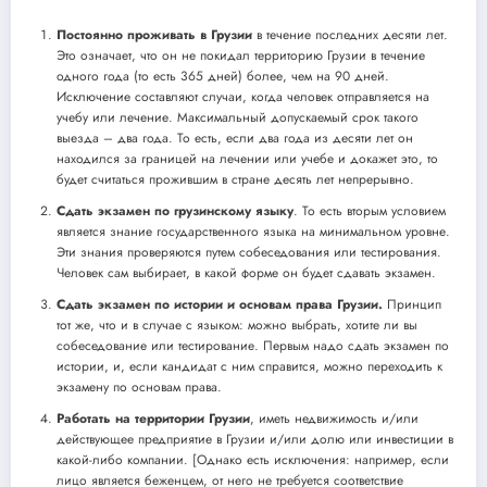
Постоянно проживать в Грузии
в течение последних десяти лет.
Это означает, что он не покидал территорию Грузии в течение
одного года (то есть 365 дней) более, чем на 90 дней.
Исключение составляют случаи, когда человек отправляется на
учебу или лечение. Максимальный допускаемый срок такого
выезда – два года. То есть, если два года из десяти лет он
находился за границей на лечении или учебе и докажет это, то
будет считаться прожившим в стране десять лет непрерывно.
Сдать экзамен по грузинскому языку
. То есть вторым условием
является знание государственного языка на минимальном уровне.
Эти знания проверяются путем собеседования или тестирования.
Человек сам выбирает, в какой форме он будет сдавать экзамен.
Сдать экзамен по истории и основам права Грузии.
Принцип
тот же, что и в случае с языком: можно выбрать, хотите ли вы
собеседование или тестирование. Первым надо сдать экзамен по
истории, и, если кандидат с ним справится, можно переходить к
экзамену по основам права.
Работать на территории Грузии
, иметь недвижимость и/или
действующее предприятие в Грузии и/или долю или инвестиции в
какой-либо компании. [Однако есть исключения: например, если
лицо является беженцем, от него не требуется соответствие