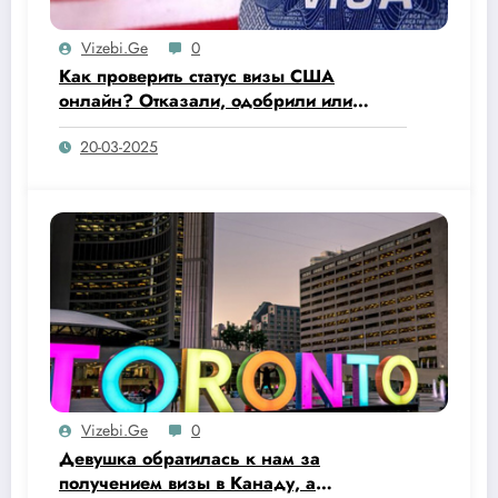
Vizebi.ge
0
Как проверить статус визы США
онлайн? Отказали, одобрили или
напечатали уже визу в паспорт?
20-03-2025
Vizebi.ge
0
Девушка обратилась к нам за
получением визы в Канаду, а