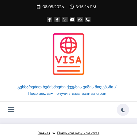
Перейти
08-08-2026
3:15:17 PM
к
содержимому
გეხმარებით ნებისმიერი ქვეყნის ვიზის მიღებაში /
Помогаем вам получить визы разных стран
Главная
Получили визу или отказ