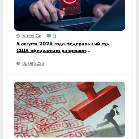
Vizebi.ge
0
5 августа 2026 года федеральный суд
США официально разрешил
администрации Дональда Трампа
06-08-2026
прекратить действие программы
Temporary Protected Status (TPS) для
граждан Гаити.