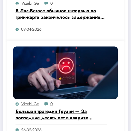
Vizebi.ge
0
В Лас-Вегасе обычное интервью по
грин-карте закончилось задержанием
и депортацией.
09-04-2026
Vizebi.ge
0
Большая трагедия Грузии — За
последние десять лет в авариях
погибли 5 324 человека.
26-02-2026