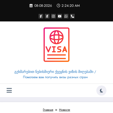
Перейти
08-08-2026
2:24:20 AM
к
содержимому
გეხმარებით ნებისმიერი ქვეყნის ვიზის მიღებაში /
Помогаем вам получить визы разных стран
Главная
Новости