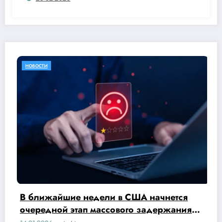
НОВОСТИ
В ближайшие недели в США начнется
очередной этап массового задержания
нелегальных иммигрантов и тех НЕ