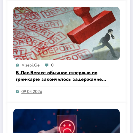
граждан Гаити.
Vizebi.ge
0
В Лас-Вегасе обычное интервью по
грин-карте закончилось задержанием
и депортацией.
09-04-2026