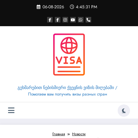
Перейти
06-08-2026
4:45:32 PM
к
содержимому
გეხმარებით ნებისმიერი ქვეყნის ვიზის მიღებაში /
Помогаем вам получить визы разных стран
Главная
Новости