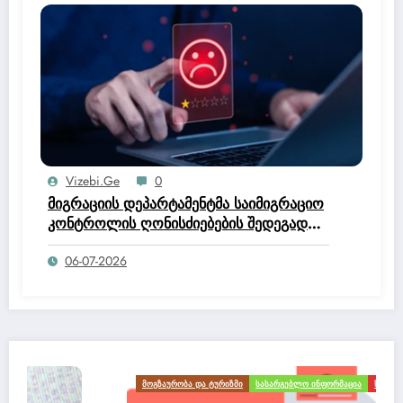
Vizebi.ge
0
მიგრაციის დეპარტამენტმა საიმიგრაციო
კონტროლის ღონისძიებების შედეგად
უცხო ქვეყნის 50 მოქალაქე დააკავა.
06-07-2026
ᲛᲝᲒᲖᲐᲣᲠᲝᲑᲐ ᲓᲐ ᲢᲣᲠᲘᲖᲛᲘ
ᲡᲐᲡᲐᲠᲒᲔᲑᲚᲝ ᲘᲜᲤᲝᲠᲛᲐᲪᲘᲐ
ᲡᲘᲐᲮᲚᲔᲔᲑᲘ