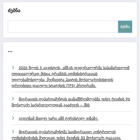
ძებნა
ძებნა
...
2026 წლის 5 აგვისტოს, აშშ-ის ფედერალურმა სასამართლომ
ოფიციალურად მისცა ტრამპის ადმინისტრაციას
უფლებამოსილება, შეეწყვიტა ჰაიტის მოქალაქეებისთვის
დროებითი დაცული სტატუსის (TPS) პროგრამა.
მიგრაციის დეპარტამენტის თანამშრომლებმა უცხო ქვეყნის 96
მოქალაქე საქართველოდან გააძევეს – შსს
გოგონამ მიიღო უარი აშშ ტურისტულ ვიზაზე.
მიგრაციის დეპარტამენტმა საიმიგრაციო კონტროლის
ღონისძიებების შედეგად უცხო ქვეყნის 50 მოქალაქე დააკავა.