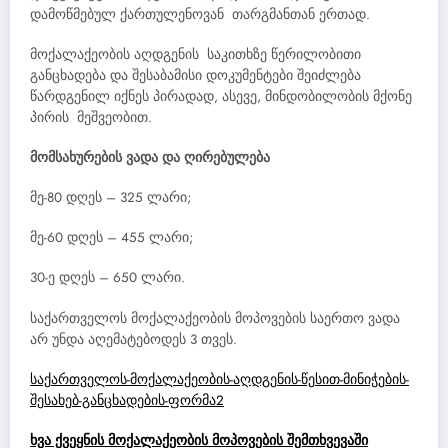
დამოწმებულ ქართულენოვან თარგმანთან ერთად.
მოქალაქეობის აღდგენის საკითხზე წერილობითი
განცხადება და შესაბამისი დოკუმენტები შეიძლება
წარდგენილ იქნეს პირადად, ასევე, მინდობილობის მქონე
პირის მეშვეობით.
მომსახურების ვადა და ღირებულება
მე-80 დღეს – 325 ლარი;
მე-60 დღეს – 455 ლარი;
30-ე დღეს – 650 ლარი.
საქართველოს მოქალაქეობის მოპოვების საერთო ვადა
არ უნდა აღემატებოდეს 3 თვეს.
საქართველოს-მოქალაქეობის-აღდგენის-წესით-მინიჭების-
შესახებ-განცხადების-ფორმა2
ხვა ქვეყნის მოქალაქეობის მოპოვების შემთხვევაში