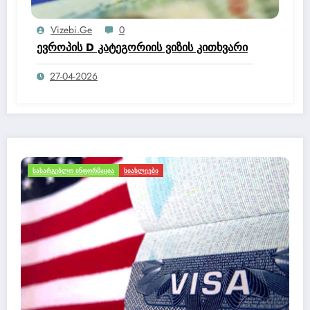
დააკავა და 6 პირის მიმართ
სისხლისსამართლებრივი დევნა დაიწყო.
Vizebi.ge
0
ევროპის D კატეგორიის ვიზის კითხვარი
27-04-2026
ᲛᲝᲒᲖᲐᲣᲠᲝᲑᲐ ᲓᲐ ᲢᲣᲠᲘᲖᲛᲘ
ᲡᲐᲡᲐᲠᲒᲔᲑᲚᲝ ᲘᲜᲤᲝ