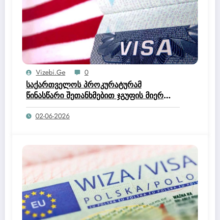
Vizebi.ge
0
საქართველოს პროკურატურამ
წინასწარი შეთანხმებით ჯგუფის მიერ
მოქალაქეთა კუთვნილი დიდი
02-06-2026
ოდენობით თანხის მოტყუებით
დაუფლების, საქართველოს მოქალაქის
უცხო ქვეყანაში უკანონოდ
დარჩენისთვის ხელშეწყობის,
საქართველოს მოქალაქისთვის უცხო
ქვეყანაში თავშესაფრის მისაღებად
მცდარი ინფორმაციის წარდგენის
ხელშეწყობის და ორგანიზების, ასევე
ყალბი ოფიციალური დოკუმენტის
დამზადება-გასაღების ფაქტებზე 3 პირი