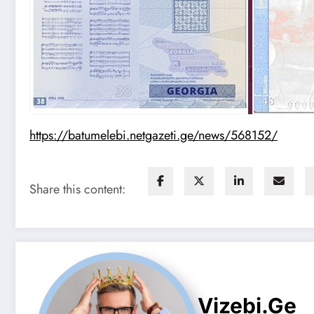
https://batumelebi.netgazeti.ge/news/568152/
Share this content:
Vizebi.ge