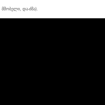
 მშობელი, და-ძმა).