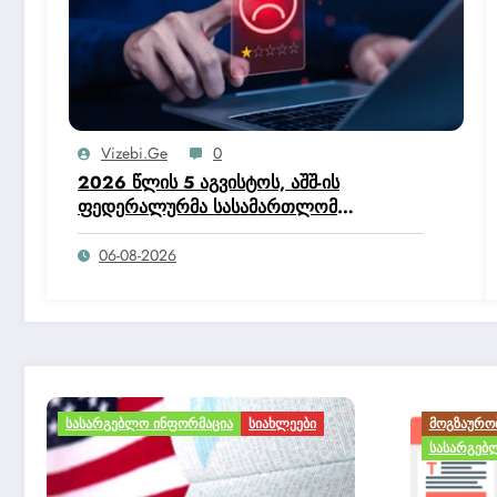
Vizebi.ge
0
2026 წლის 5 აგვისტოს, აშშ-ის
ფედერალურმა სასამართლომ
ოფიციალურად მისცა ტრამპის
ადმინისტრაციას უფლებამოსილება,
06-08-2026
შეეწყვიტა ჰაიტის მოქალაქეებისთვის
დროებითი დაცული სტატუსის (TPS)
პროგრამა.
ᲛᲝᲒᲖᲐᲣᲠᲝᲑᲐ ᲓᲐ ᲢᲣᲠᲘᲖᲛᲘ
ᲡᲘᲐ
ᲡᲐᲡᲐᲠᲒᲔᲑᲚᲝ ᲘᲜᲤᲝᲠᲛᲐᲪᲘᲐ
ᲡᲘᲐᲮᲚᲔᲔᲑᲘ