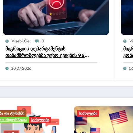
Vizebi.ge
0
V
მიგრაციის დეპარტამენტის
მიგ
თანამშრომლებმა უცხო ქვეყნის 96
კონ
მოქალაქე საქართველოდან გააძევეს –
უცხ
შსს
30-07-2026
06
ᲮᲚᲔᲔᲑᲘ
ᲡᲐᲡᲐᲠᲒᲔᲑᲚᲝ ᲘᲜᲤᲝᲠᲛᲐᲪᲘ