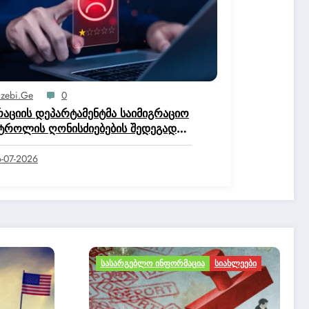
izebi.ge
0
რაციის დეპარტამენტმა საიმიგრაციო
ტროლის ღონისძიებების შედეგად
ო ქვეყნის 50 მოქალაქე დააკავა.
-07-2026
Ა
ᲡᲘᲐᲮᲚᲔᲔᲑᲘ
ᲛᲝᲒᲖᲐᲣᲠᲝᲑᲐ ᲓᲐ ᲢᲣᲠᲘᲖᲛᲘ
ᲡᲐᲡᲐᲠᲒᲔᲑᲚᲝ ᲘᲜᲤᲝᲠᲛᲐᲪᲘᲐ
ᲡᲘᲐᲮᲚᲔᲔᲑᲘ