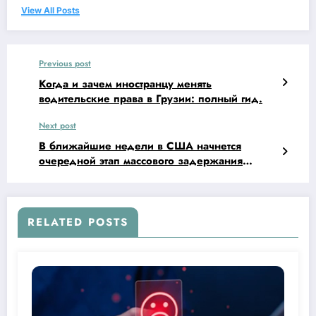
View All Posts
Previous post
Когда и зачем иностранцу менять
водительские права в Грузии: полный гид.
Next post
В ближайшие недели в США начнется
очередной этап массового задержания
нелегальных иммигрантов и тех НЕ граждан
страны, у которых были проблемы с
законом.
RELATED POSTS