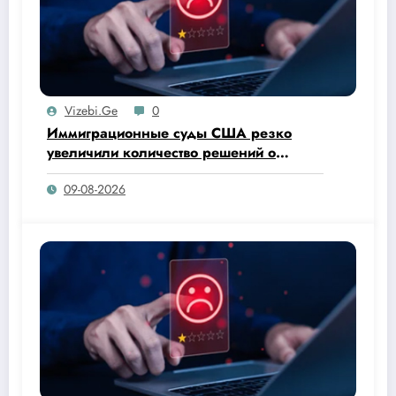
Vizebi.ge
0
Иммиграционные суды США резко
увеличили количество решений о
депортации: только за июнь 2026 года
09-08-2026
судьи вынесли 78 882 приказа о
выдворении из страны.