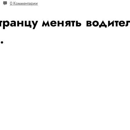
0 Комментарии
транцу менять водите
.