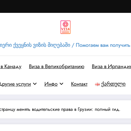
ერი ქვეყნის ვიზის მიღებაში / Помогаем вам получить
 в Канаду
Виза в Великобританию
Виза в Ирланди
Другие услуги
Инфо
Контакт
ქართული
странцу менять водительские права в Грузии: полный гид.