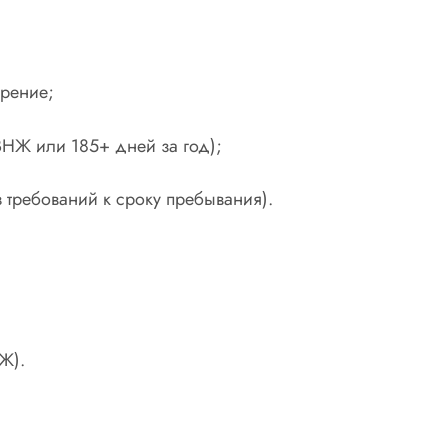
ерение;
ВНЖ или 185+ дней за год);
 требований к сроку пребывания).
Ж).