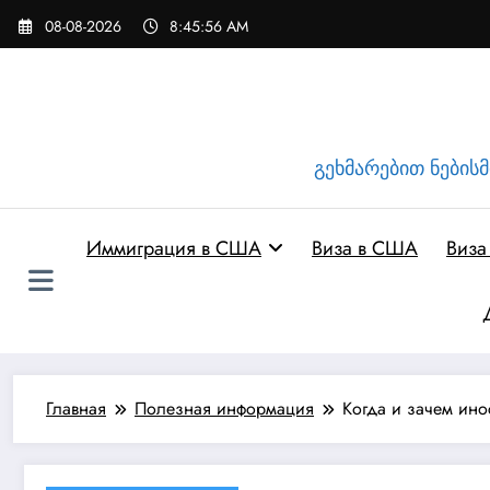
Перейти
08-08-2026
8:45:57 AM
к
содержимому
გეხმარებით ნებისმი
Иммиграция в США
Виза в США
Виза
Главная
Полезная информация
Когда и зачем ино