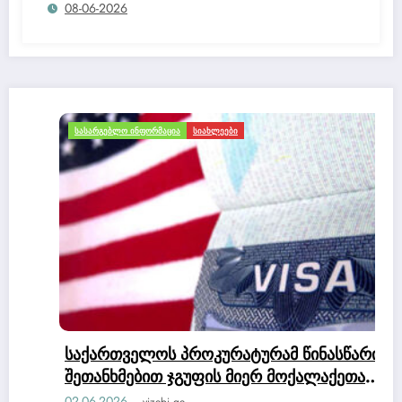
08-06-2026
კომისია დაწერა, რომ არ ეკუთნის
საქართველოს მოქალაქეობაო.
ᲡᲐᲡᲐᲠᲒᲔᲑᲚᲝ ᲘᲜᲤᲝᲠᲛᲐᲪᲘᲐ
ᲡᲘᲐᲮᲚᲔᲔᲑᲘ
საქართველოს პროკურატურამ წინასწარი
შეთანხმებით ჯგუფის მიერ მოქალაქეთა
კუთვნილი დიდი ოდენობით თანხის
02-06-2026