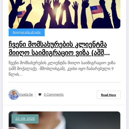
ᲛᲘᲕᲘᲦᲔᲗ ᲕᲘᲖᲐ ᲐᲜ ᲣᲐᲠᲘ
ჩვენი მომსახურების კლიენტმა
მიიღო საიმიგრაციო ვიზა (აშშ
მოქალაქე – მშობლისგან).
ჩვენი მომსახურების კლიენტმა მიიღო საიმიგრაციო ვიზა
(აშშ მოქალაქე - მშობლისგან), კეისი იყო ჩაბარებული 9
წლის…
Vizebi.ge
0 Comments
Read More
22-08-2025