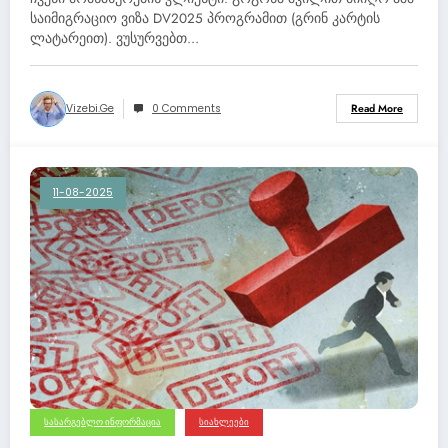
პროგრამით (გრინ კარტის
საიმიგრაციო ვიზა DV2025 პროგრამით (გრინ კარტის
ლატარეით). ვუსურვებთ…
ლატარეით).
Vizebi.ge
0 Comments
Read More
11-08-2025
ᲡᲐᲡᲐᲠᲒᲔᲑᲚᲝ ᲘᲜᲤᲝᲠᲛᲐᲪᲘᲐ
ᲡᲘᲐᲮᲚᲔᲔᲑᲘ