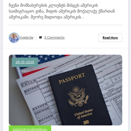
ვიზა, მიდის ამერიკის მოქალაქე
ჩვენი მომსახურების კლიენტს მისცეს ამერიკის
ქმართან ამერიკაში. მეორე
საიმიგრაციო ვიზა, მიდის ამერიკის მოქალაქე ქმართან
ამერიკაში. მეორე მიდიოდა ამერიკის…
მიდიოდა ამერიკის მოქალაქესთან
– ცოლთან და ამ ეტაპზე არის
ადმინისტრაციული შემოწმება
Vizebi.ge
0 Comments
Read More
(ვიზას მისცემენ, უბრალოდ
დეტალურად ამოწმებენ).
28-10-2025
ᲡᲐᲡᲐᲠᲒᲔᲑᲚᲝ ᲘᲜᲤᲝᲠᲛᲐᲪᲘᲐ