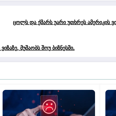
ცოლს და ქმარს უარი უთხრეს ამერიკის ვიზ
იზაზე, მუშაობს შოუ ბიზნესში.