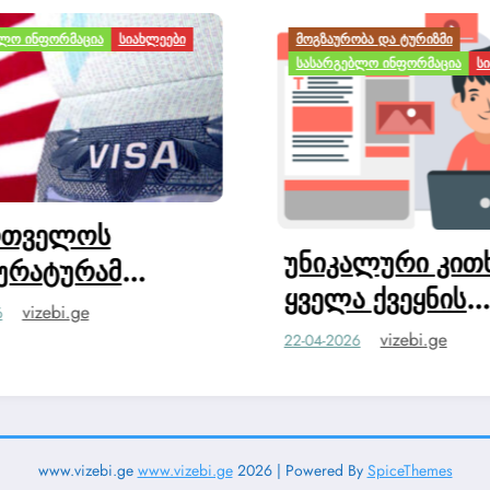
ᲛᲝᲒᲖᲐᲣᲠᲝᲑᲐ ᲓᲐ ᲢᲣᲠᲘᲖᲛᲘ
ᲡᲘᲐᲮᲚᲔ
ᲡᲐᲡᲐᲠᲒᲔᲑᲚᲝ ᲘᲜᲤᲝᲠᲛᲐᲪᲘᲐ
ᲡᲘᲐᲮᲚᲔᲔᲑᲘ
ერთ
უნიკალური კითხვარი
სტუ
ყველა ქვეყნის
კულა
20-04-2
ვიზისთვის
სტუდ
vizebi.ge
22-04-2026
www.vizebi.ge
www.vizebi.ge
2026 | Powered By
SpiceThemes