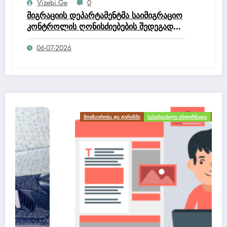
Vizebi.ge
0
მიგრაციის დეპარტამენტმა საიმიგრაციო
კონტროლის ღონისძიებების შედეგად
უცხო ქვეყნის 50 მოქალაქე დააკავა.
06-07-2026
ᲛᲝᲒᲖᲐᲣᲠᲝᲑᲐ ᲓᲐ ᲢᲣᲠᲘᲖᲛᲘ
ᲡᲐᲡᲐᲠᲒᲔᲑᲚᲝ ᲘᲜᲤᲝᲠᲛᲐᲪᲘᲐ
ᲡᲘᲐᲮᲚᲔᲔᲑᲘ