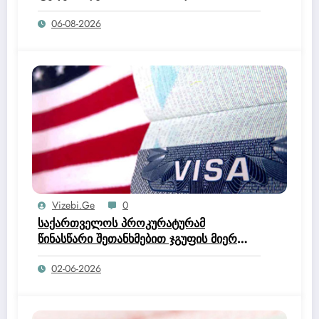
ოფიციალურად მისცა ტრამპის
06-08-2026
ადმინისტრაციას უფლებამოსილება,
შეეწყვიტა ჰაიტის მოქალაქეებისთვის
დროებითი დაცული სტატუსის (TPS)
პროგრამა.
Vizebi.ge
0
საქართველოს პროკურატურამ
წინასწარი შეთანხმებით ჯგუფის მიერ
მოქალაქეთა კუთვნილი დიდი
02-06-2026
ოდენობით თანხის მოტყუებით
დაუფლების, საქართველოს მოქალაქის
უცხო ქვეყანაში უკანონოდ
დარჩენისთვის ხელშეწყობის,