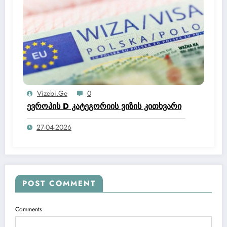
საქართველოს მოქალაქისთვის უცხო
ქვეყანაში თავშესაფრის მისაღებად
მცდარი ინფორმაციის წარდგენის
ხელშეწყობის და ორგანიზების, ასევე
ყალბი ოფიციალური დოკუმენტის
დამზადება-გასაღების ფაქტებზე 3 პირი
დააკავა და 6 პირის მიმართ
სისხლისსამართლებრივი დევნა დაიწყო.
Vizebi.ge
0
ევროპის D კატეგორიის ვიზის კითხვარი
27-04-2026
POST COMMENT
Comments