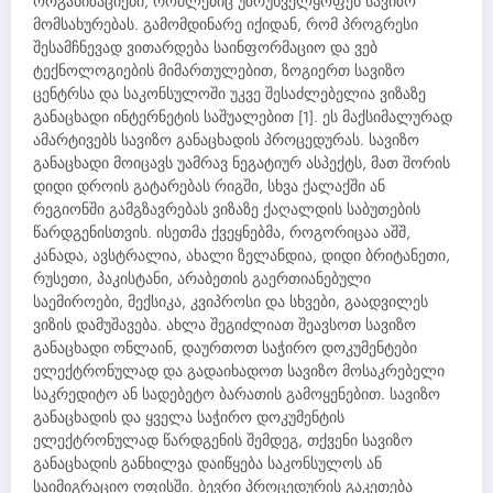
ორგანიზაციები, რომლებიც უზრუნველყოფენ სავიზო
მომსახურებას. გამომდინარე იქიდან, რომ პროგრესი
შესამჩნევად ვითარდება საინფორმაციო და ვებ
ტექნოლოგიების მიმართულებით, ზოგიერთ სავიზო
ცენტრსა და საკონსულოში უკვე შესაძლებელია ვიზაზე
განაცხადი ინტერნეტის საშუალებით [1]. ეს მაქსიმალურად
ამარტივებს სავიზო განაცხადის პროცედურას. სავიზო
განაცხადი მოიცავს უამრავ ნეგატიურ ასპექტს, მათ შორის
დიდი დროის გატარებას რიგში, სხვა ქალაქში ან
რეგიონში გამგზავრებას ვიზაზე ქაღალდის საბუთების
წარდგენისთვის. ისეთმა ქვეყნებმა, როგორიცაა აშშ,
კანადა, ავსტრალია, ახალი ზელანდია, დიდი ბრიტანეთი,
რუსეთი, პაკისტანი, არაბეთის გაერთიანებული
საემიროები, მექსიკა, კვიპროსი და სხვები, გაადვილეს
ვიზის დამუშავება. ახლა შეგიძლიათ შეავსოთ სავიზო
განაცხადი ონლაინ, დაურთოთ საჭირო დოკუმენტები
ელექტრონულად და გადაიხადოთ სავიზო მოსაკრებელი
საკრედიტო ან სადებეტო ბარათის გამოყენებით. სავიზო
განაცხადის და ყველა საჭირო დოკუმენტის
ელექტრონულად წარდგენის შემდეგ, თქვენი სავიზო
განაცხადის განხილვა დაიწყება საკონსულოს ან
საიმიგრაციო ოფისში. ბევრი პროცედურის გაკეთება