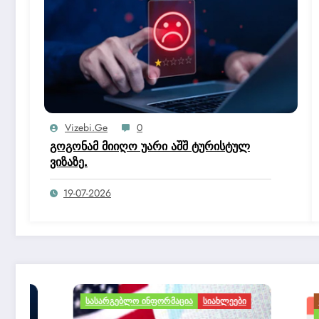
Vizebi.ge
0
გოგონამ მიიღო უარი აშშ ტურისტულ
ვიზაზე.
19-07-2026
ᲡᲐᲡᲐᲠᲒᲔᲑᲚᲝ ᲘᲜᲤᲝᲠᲛᲐᲪᲘᲐ
ᲡᲘᲐᲮᲚᲔᲔᲑᲘ
ᲛᲝᲒᲖᲐᲣᲠᲝᲑ
ᲡᲐᲡᲐᲠᲒᲔᲑ