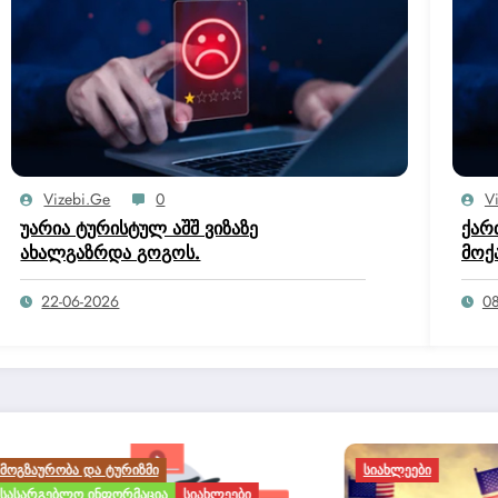
Vizebi.ge
0
V
უარია ტურისტულ აშშ ვიზაზე
ქარ
ახალგაზრდა გოგოს.
მოქ
იუს
კომ
22-06-2026
08
საქ
Ა ᲓᲐ ᲢᲣᲠᲘᲖᲛᲘ
ᲡᲘᲐᲮᲚᲔᲔᲑᲘ
ᲚᲝ ᲘᲜᲤᲝᲠᲛᲐᲪᲘᲐ
ᲡᲘᲐᲮᲚᲔᲔᲑᲘ