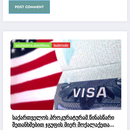
ᲡᲐᲡᲐᲠᲒᲔᲑᲚᲝ ᲘᲜᲤᲝᲠᲛᲐᲪᲘᲐ
ᲡᲘᲐᲮᲚᲔᲔᲑᲘ
საქართველოს პროკურატურამ წინასწარი
შეთანხმებით ჯგუფის მიერ მოქალაქეთა