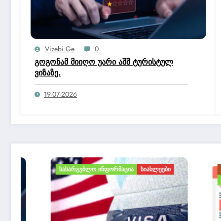
Vizebi.ge
0
გოგონამ მიიღო უარი აშშ ტურისტულ
ვიზაზე.
19-07-2026
ᲡᲐᲡᲐᲠᲒᲔᲑᲚᲝ ᲘᲜᲤᲝᲠᲛᲐᲪᲘᲐ
ᲡᲘᲐᲮᲚᲔᲔᲑᲘ
ᲛᲝᲒᲖᲐᲣᲠᲝᲑ
ᲡᲐᲡᲐᲠᲒᲔᲑ