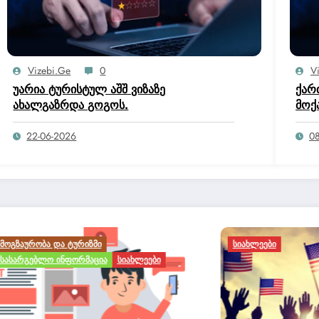
Vizebi.ge
0
V
უარია ტურისტულ აშშ ვიზაზე
ქარ
ახალგაზრდა გოგოს.
მოქ
იუს
კომ
22-06-2026
08
საქ
Ა ᲓᲐ ᲢᲣᲠᲘᲖᲛᲘ
ᲡᲘᲐᲮᲚᲔᲔᲑᲘ
ᲚᲝ ᲘᲜᲤᲝᲠᲛᲐᲪᲘᲐ
ᲡᲘᲐᲮᲚᲔᲔᲑᲘ