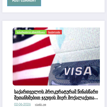
ᲡᲐᲡᲐᲠᲒᲔᲑᲚᲝ ᲘᲜᲤᲝᲠᲛᲐᲪᲘᲐ
ᲡᲘᲐᲮᲚᲔᲔᲑᲘ
საქართველოს პროკურატურამ წინასწარი
შეთანხმებით ჯგუფის მიერ მოქალაქეთა
კუთვნილი დიდი ოდენობით თანხის
02-06-2026
vizebi.ge