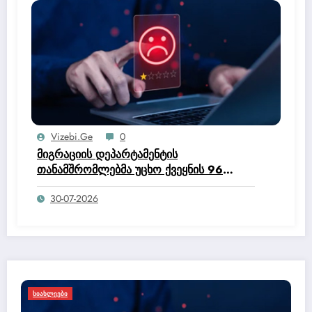
პროგრამა.
Vizebi.ge
0
მიგრაციის დეპარტამენტის
თანამშრომლებმა უცხო ქვეყნის 96
მოქალაქე საქართველოდან გააძევეს –
30-07-2026
შსს
ᲡᲐᲡᲐᲠᲒᲔᲑᲚᲝ ᲘᲜᲤᲝᲠᲛᲐᲪᲘᲐ
ᲡᲘᲐᲮᲚᲔᲔᲑᲘ