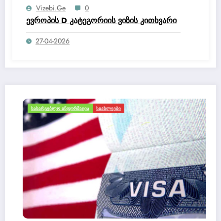
სისხლისსამართლებრივი დევნა დაიწყო.
Vizebi.ge
0
ევროპის D კატეგორიის ვიზის კითხვარი
27-04-2026
ᲡᲐᲡᲐᲠᲒᲔᲑᲚᲝ ᲘᲜᲤᲝᲠᲛᲐᲪᲘᲐ
ᲡᲘᲐᲮᲚᲔᲔᲑᲘ