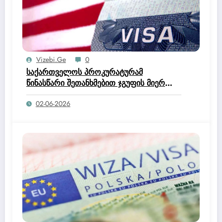
Vizebi.ge
0
საქართველოს პროკურატურამ
წინასწარი შეთანხმებით ჯგუფის მიერ
მოქალაქეთა კუთვნილი დიდი
02-06-2026
ოდენობით თანხის მოტყუებით
დაუფლების, საქართველოს მოქალაქის
უცხო ქვეყანაში უკანონოდ
დარჩენისთვის ხელშეწყობის,
საქართველოს მოქალაქისთვის უცხო
ქვეყანაში თავშესაფრის მისაღებად
მცდარი ინფორმაციის წარდგენის
ხელშეწყობის და ორგანიზების, ასევე
ყალბი ოფიციალური დოკუმენტის
დამზადება-გასაღების ფაქტებზე 3 პირი
დააკავა და 6 პირის მიმართ